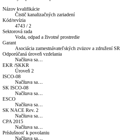
Názov kvalifikácie
Čistič kanalizačných zariadení
Kód/revízia
4743 / 2
Sektorová rada
Voda, odpad a životné prostredie
Garant
Asociácia zamestnávateľských zväzov a združení SR
Odporúčaná úroveň vzdelania
Načítava sa…
EKR /SKKR
Úroveň 2
ISCO-08
Načítava sa…
SK ISCO-08
Načítava sa…
ESCO
Načítava sa…
SK NACE Rev. 2
Načítava sa…
CPA 2015
Načítava sa…
Príslušnosť k povolaniu
Načítava sa…