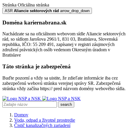
Stránka
Oficiálna stránka
ASR
Aliancie sektorových rád
arrow_drop_down
Doména kariernabrana.sk
Nachádzate sa na oficiálnom webovom sídle Aliancie sektorových
rád, so sídlom Jarošova 2961/1, 831 03, Bratislava, Slovenská
republika, IČO: 55 209 491, zapísanej v registri záujmových
združení právnických osôb vedenom Okresným úradom v
Bratislave
Táto stránka je zabezpečená
Buďte pozorní a vždy sa uistite, že zdieľate informácie iba cez
zabezpečenú webovú stránku verejnej správy SR. Zabezpečená
stránka vždy začína https:// pred názvom domény webového sídla.
search
Domov
Voda, odpad a životné prostredie
Čistič kanalizačných zariadení