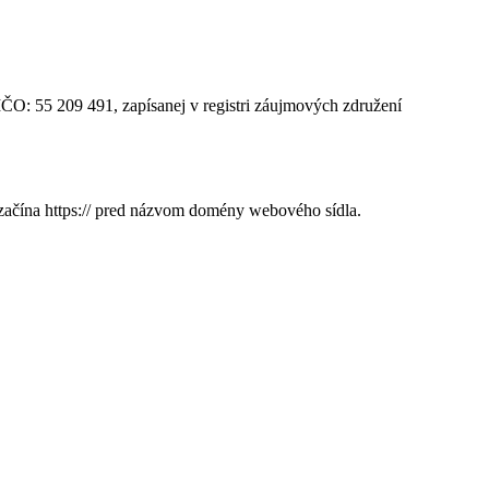
IČO: 55 209 491, zapísanej v registri záujmových združení
 začína https:// pred názvom domény webového sídla.