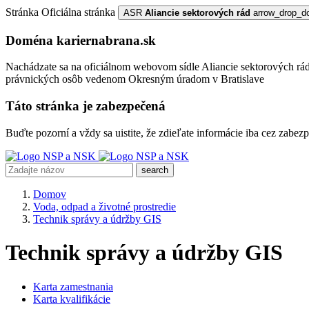
Stránka
Oficiálna stránka
ASR
Aliancie sektorových rád
arrow_drop_d
Doména kariernabrana.sk
Nachádzate sa na oficiálnom webovom sídle Aliancie sektorových rád,
právnických osôb vedenom Okresným úradom v Bratislave
Táto stránka je zabezpečená
Buďte pozorní a vždy sa uistite, že zdieľate informácie iba cez zab
search
Domov
Voda, odpad a životné prostredie
Technik správy a údržby GIS
Technik správy a údržby GIS
Karta zamestnania
Karta kvalifikácie