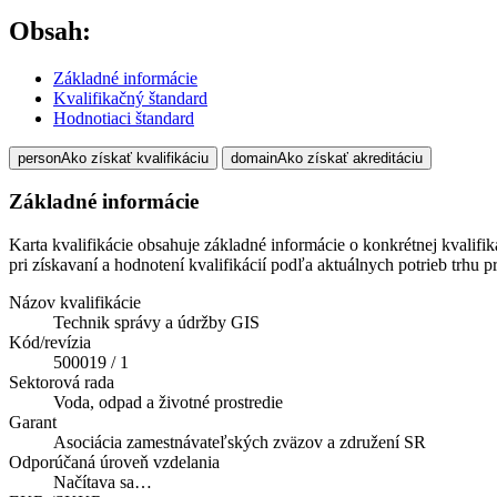
Obsah:
Základné informácie
Kvalifikačný štandard
Hodnotiaci štandard
person
Ako získať kvalifikáciu
domain
Ako získať akreditáciu
Základné informácie
Karta kvalifikácie obsahuje základné informácie o konkrétnej kvalifi
pri získavaní a hodnotení kvalifikácií podľa aktuálnych potrieb trhu p
Názov kvalifikácie
Technik správy a údržby GIS
Kód/revízia
500019 / 1
Sektorová rada
Voda, odpad a životné prostredie
Garant
Asociácia zamestnávateľských zväzov a združení SR
Odporúčaná úroveň vzdelania
Načítava sa…