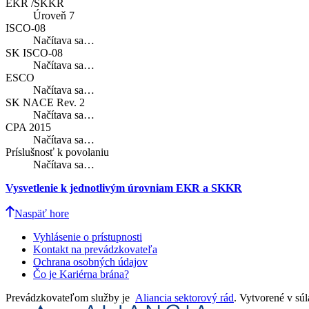
EKR /SKKR
Úroveň 7
ISCO-08
Načítava sa…
SK ISCO-08
Načítava sa…
ESCO
Načítava sa…
SK NACE Rev. 2
Načítava sa…
CPA 2015
Načítava sa…
Príslušnosť k povolaniu
Načítava sa…
Vysvetlenie k jednotlivým úrovniam EKR a SKKR
Naspäť hore
Vyhlásenie o prístupnosti
Kontakt na prevádzkovateľa
Ochrana osobných údajov
Čo je Kariérna brána?
Prevádzkovateľom služby je
Aliancia sektorový rád
. Vytvorené v sú