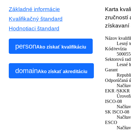
Základné informácie
Karta kval
zručností 
Kvalifikačný štandard
získavaní 
Hodnotiaci štandard
Názov kvalifi
Lesný t
person
Ako získať kvalifikáciu
Kód/revízia
500055 
Sektorová rad
Lesné h
domain
Garant
Ako získať akreditáciu
Republi
Odporúčaná ú
Načíta
EKR /SKKR
Úroveň
ISCO-08
Načíta
SK ISCO-08
Načíta
ESCO
Načíta