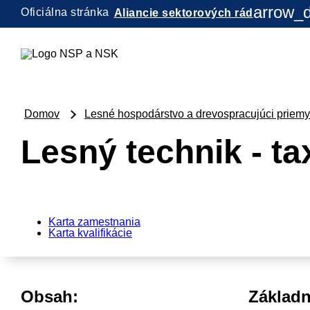
arrow_
Oficiálna stránka
Aliancie sektorových rád
Domov
Lesné hospodárstvo a drevospracujúci priemy
Lesný technik - ta
Karta zamestnania
Karta kvalifikácie
Obsah:
Základn