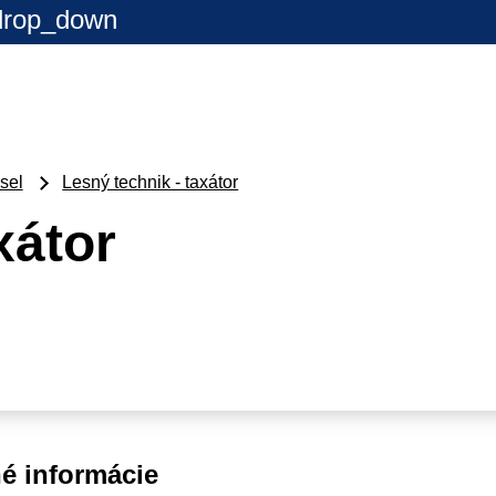
drop_down
sel
Lesný technik - taxátor
xátor
é informácie