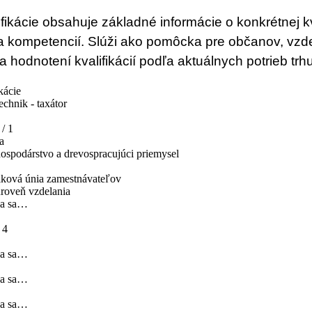
ifikácie obsahuje základné informácie o konkrétnej 
a kompetencií. Slúži ako pomôcka pre občanov, vzdel
a hodnotení kvalifikácií podľa aktuálnych potrieb trh
kácie
echnik - taxátor
/ 1
a
ospodárstvo a drevospracujúci priemysel
ková únia zamestnávateľov
roveň vzdelania
va sa…
 4
va sa…
va sa…
va sa…