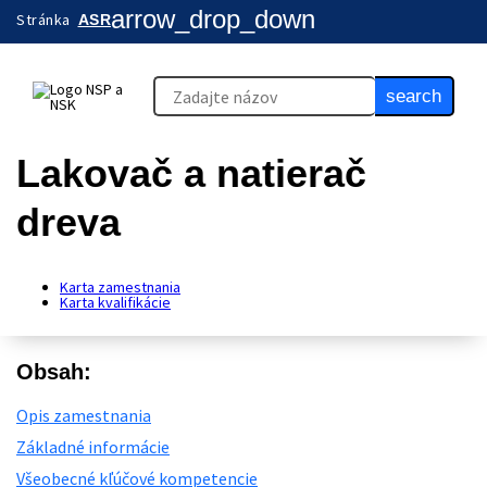
arrow_drop_down
Stránka
ASR
search
Lakovač a natierač
dreva
Karta zamestnania
Karta kvalifikácie
Obsah:
Opis zamestnania
Základné informácie
Všeobecné kľúčové kompetencie