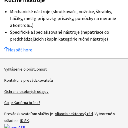
Ručné nástroje
Mechanické nástroje (skrutkovače, nožnice, škrabky,
háčiky, metly, prípravky, prísavky, pomôcky na meranie
a kontrolu..)
Špecifické a špecializované nástroje (nepatriace do
predchádzajúcich skupín kategórie ručné nástroje)
Naspäť hore
Vyhlásenie o prístupnosti
Kontakt na prevádzkovateľa
Ochrana osobných údajov
Čo je Kariérna brána?
Prevádzkovateľom služby je
Aliancia sektorový rád
. Vytvorené v
súlade s
ID SK
.