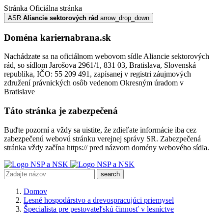
Stránka
Oficiálna stránka
ASR
Aliancie sektorových rád
arrow_drop_down
Doména kariernabrana.sk
Nachádzate sa na oficiálnom webovom sídle Aliancie sektorových
rád, so sídlom Jarošova 2961/1, 831 03, Bratislava, Slovenská
republika, IČO: 55 209 491, zapísanej v registri záujmových
združení právnických osôb vedenom Okresným úradom v
Bratislave
Táto stránka je zabezpečená
Buďte pozorní a vždy sa uistite, že zdieľate informácie iba cez
zabezpečenú webovú stránku verejnej správy SR. Zabezpečená
stránka vždy začína https:// pred názvom domény webového sídla.
search
Domov
Lesné hospodárstvo a drevospracujúci priemysel
Špecialista pre pestovateľskú činnosť v lesníctve