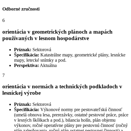
Odborné zručnosti
6
orientácia v geometrických plánoch a mapách
používaných v lesnom hospodárstve
Príznak:
Sektorová
Špecifikácia:
Katastrálne mapy, geometrické plány, lesnícke
mapy, letecké snímky a pod.
Perspektíva:
Aktuálna
7
orientácia v normách a technických podkladoch v
lesníckej výrobe
Príznak:
Sektorová
Špecifikácia:
Výkonové normy pre pestovateľskú činnosť
(umelá obnova lesa, prerezávky, ostatné pestovné práce, práce
v lesných škôlkach a pod.), bilancia holín, plán objemu
výkonov, ročné operatívne plány pre pestovnú činnosť (ročný
plán zalesňovania, ročný plán ostatnej pestovnej činnosti) a