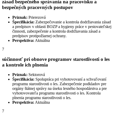
zásad bezpečného správania na pracovisku a
bezpečných pracovných postupov
Príznak:
Prierezová
Špecifikácia:
Zabezpečovanie a kontrola dodržiavania zásad
a predpisov v oblasti BOZP a hygieny práce v pestovateľskej
činnosti, zabezpečenie a kontrola dodržiavania zásad a
predpisov protipožiarnej ochrany.
Perspektíva:
Aktuálna
7
súčinnosť pri obnove programov starostlivosti o les
a kontrole ich plnenia
Príznak:
Sektorová
Špecifikácia:
Spolupráca pri vyhotovovaní a schvaľovaní
programu starostlivosti o les. Zabezpečenie podkladov pre
orgány štátnej správy na úseku lesného hospodárstva a pre
vyhotovovateľa programu starostlivosti o les. Kontrola
plnenia programu starostlivosti o les.
Perspektíva:
Aktuálna
7