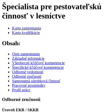
Špecialista pre pestovateľskú
činnosť v lesníctve
Karta zamestnania
Karta kvalifikácie
Obsah:
Opis zamestnania
Základné informácie
Všeobecné kľúčové kompetencie
Špecifické kľúčové kompetencie
Odborné vedomosti
Odborné zručnosti
Samostatná zárobková činnosť
Pracovné prostriedky
Profil práce
Odborné zručnosti
Úroveň EKR / SKKR