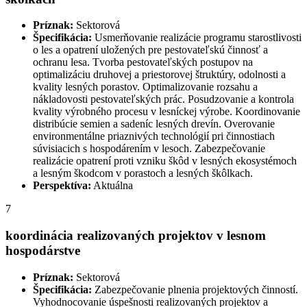
Príznak:
Sektorová
Špecifikácia:
Usmerňovanie realizácie programu starostlivosti
o les a opatrení uložených pre pestovateľskú činnosť a
ochranu lesa. Tvorba pestovateľských postupov na
optimalizáciu druhovej a priestorovej štruktúry, odolnosti a
kvality lesných porastov. Optimalizovanie rozsahu a
nákladovosti pestovateľských prác. Posudzovanie a kontrola
kvality výrobného procesu v lesníckej výrobe. Koordinovanie
distribúcie semien a sadeníc lesných drevín. Overovanie
environmentálne priaznivých technológií pri činnostiach
súvisiacich s hospodárením v lesoch. Zabezpečovanie
realizácie opatrení proti vzniku škôd v lesných ekosystémoch
a lesným škodcom v porastoch a lesných škôlkach.
Perspektíva:
Aktuálna
7
koordinácia realizovaných projektov v lesnom
hospodárstve
Príznak:
Sektorová
Špecifikácia:
Zabezpečovanie plnenia projektových činností.
Vyhodnocovanie úspešnosti realizovaných projektov a