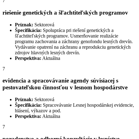
7
riešenie genetických a šľachtiteľských programov
Príznak:
Sektorová
Špecifikácia:
Spolupráca pri riešení genetických a
šľachtiteľských programov. Usmerňovanie realizácie
programu zachovania a záchrany genofondu lesných drevín.
Vydávanie opatrení na záchranu a reprodukciu genetických
zdrojov hlavných lesných drevín.
Perspektíva:
Aktuálna
7
evidencia a spracovávanie agendy súvisiacej s
pestovateľskou činnosťou v lesnom hospodárstve
Príznak:
Sektorová
Špecifikácia:
Spracovávanie Lesnej hospodárskej evidencie,
hlásení, výkazov a pod.
Perspektíva:
Aktuálna
7
poradenstvo a odborné konzultácie v lesníctve