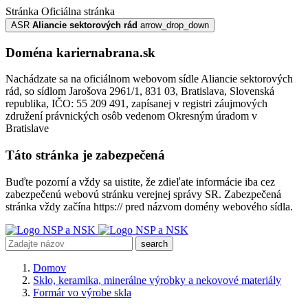
Stránka
Oficiálna stránka
ASR
Aliancie sektorových rád
arrow_drop_down
Doména kariernabrana.sk
Nachádzate sa na oficiálnom webovom sídle Aliancie sektorových
rád, so sídlom Jarošova 2961/1, 831 03, Bratislava, Slovenská
republika, IČO: 55 209 491, zapísanej v registri záujmových
združení právnických osôb vedenom Okresným úradom v
Bratislave
Táto stránka je zabezpečená
Buďte pozorní a vždy sa uistite, že zdieľate informácie iba cez
zabezpečenú webovú stránku verejnej správy SR. Zabezpečená
stránka vždy začína https:// pred názvom domény webového sídla.
search
Domov
Sklo, keramika, minerálne výrobky a nekovové materiály
Formár vo výrobe skla