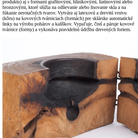
produktu) aj s formami grafitovými, hliníkovými, liatinovými alebo
bronzovými, ktoré slúžia na odlievanie alebo lisovanie skla a na
fúkanie nerotačných tvarov. Vytvára aj latexovú a drevitú vrstvu
(kôru) na kovových tvárniciach (formách) pre sklárske automatické
linky na výrobu pohárov a kalíškov. Vypaľuje, čistí a páruje kovové
tvárnice (formy) a vykonáva pravidelnú údržbu drevených foriem.