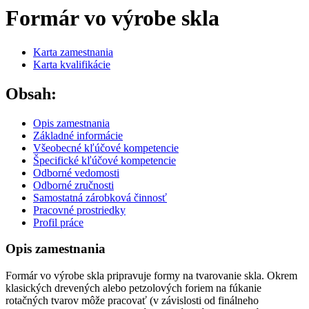
Formár vo výrobe skla
Karta zamestnania
Karta kvalifikácie
Obsah:
Opis zamestnania
Základné informácie
Všeobecné kľúčové kompetencie
Špecifické kľúčové kompetencie
Odborné vedomosti
Odborné zručnosti
Samostatná zárobková činnosť
Pracovné prostriedky
Profil práce
Opis zamestnania
Formár vo výrobe skla pripravuje formy na tvarovanie skla. Okrem
klasických drevených alebo petzolových foriem na fúkanie
rotačných tvarov môže pracovať (v závislosti od finálneho