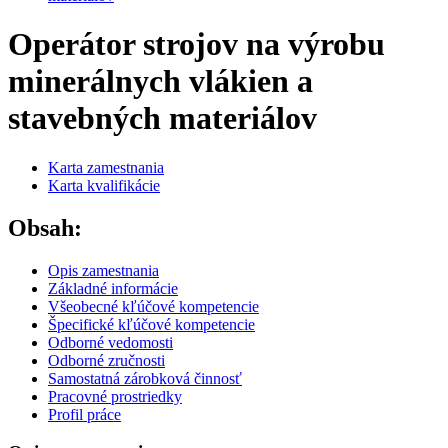
Operátor strojov na výrobu
minerálnych vlákien a
stavebných materiálov
Karta zamestnania
Karta kvalifikácie
Obsah:
Opis zamestnania
Základné informácie
Všeobecné kľúčové kompetencie
Špecifické kľúčové kompetencie
Odborné vedomosti
Odborné zručnosti
Samostatná zárobková činnosť
Pracovné prostriedky
Profil práce