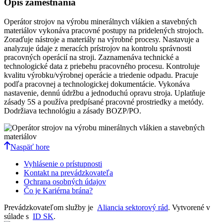
Opis zamestnania
Operátor strojov na výrobu minerálnych vlákien a stavebných
materiálov vykonáva pracovné postupy na pridelených strojoch.
Zoraďuje nástroje a materiály na výrobné procesy. Nastavuje a
analyzuje údaje z meracích prístrojov na kontrolu správnosti
pracovných operácií na stroji. Zaznamenáva technické a
technologické data z priebehu pracovného procesu. Kontroluje
kvalitu výrobku/výrobnej operácie a triedenie odpadu. Pracuje
podľa pracovnej a technologickej dokumentácie. Vykonáva
nastavenie, dennú údržbu a jednoduchú opravu stroja. Uplatňuje
zásady 5S a používa predpísané pracovné prostriedky a metódy.
Dodržiava technológiu a zásady BOZP/PO.
Naspäť hore
Vyhlásenie o prístupnosti
Kontakt na prevádzkovateľa
Ochrana osobných údajov
Čo je Kariérna brána?
Prevádzkovateľom služby je
Aliancia sektorový rád
. Vytvorené v
súlade s
ID SK
.