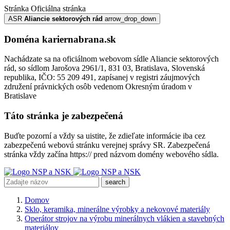
Stránka
Oficiálna stránka
ASR
Aliancie sektorových rád
arrow_drop_down
Doména kariernabrana.sk
Nachádzate sa na oficiálnom webovom sídle Aliancie sektorových
rád, so sídlom Jarošova 2961/1, 831 03, Bratislava, Slovenská
republika, IČO: 55 209 491, zapísanej v registri záujmových
združení právnických osôb vedenom Okresným úradom v
Bratislave
Táto stránka je zabezpečená
Buďte pozorní a vždy sa uistite, že zdieľate informácie iba cez
zabezpečenú webovú stránku verejnej správy SR. Zabezpečená
stránka vždy začína https:// pred názvom domény webového sídla.
search
Domov
Sklo, keramika, minerálne výrobky a nekovové materiály
Operátor strojov na výrobu minerálnych vlákien a stavebných
materiálov