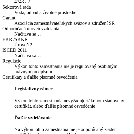
4743 / 2
Sektorová rada
Voda, odpad a životné prostredie
Garant
Asociácia zamestnávateľských zväzov a združení SR
Odporúčaná úroveň vzdelania
Načítava sa…
EKR /SKKR
Úroveň 2
ISCED 2011
Načítava sa…
Regulácie
Výkon tohto zamestnania nie je regulovaný osobitným
právnym predpisom.
Certifikáty a ďalšie písomné osvedčenia
Legislatívny rámec
Výkon tohto zamestnania nevyžaduje zákonom stanovený
certifikát, alebo ďalšie písomné osvedčenie
Ďalšie vzdelávanie
Na výkon tohto zamestnania nie je odporúčaný žiaden