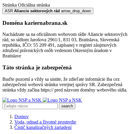
Stránka
Oficiálna stránka
ASR
Aliancie sektorových rád
arrow_drop_down
Doména kariernabrana.sk
Nachádzate sa na oficiálnom webovom sídle Aliancie sektorových
rád, so sídlom Jarošova 2961/1, 831 03, Bratislava, Slovenská
republika, IČO: 55 209 491, zapísanej v registri záujmových
združení právnických osôb vedenom Okresným úradom v
Bratislave
Táto stránka je zabezpečená
Buďte pozorní a vždy sa uistite, že zdieľate informácie iba cez
zabezpečenú webovú stránku verejnej správy SR. Zabezpečená
stránka vždy začína https:// pred názvom domény webového sídla.
search
Domov
Voda, odpad a životné prostredie
Čistič kanalizačných zariadení