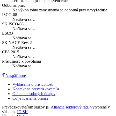
certifikát, ani písomné osvedčenie.
Odborná prax
Na výkon tohto zamestnania sa odborná prax
nevyžaduje
.
ISCO-08
Načítava sa…
SK ISCO-08
Načítava sa…
ESCO
Načítava sa…
SK NACE Rev. 2
Načítava sa…
CPA 2015
Načítava sa…
Príslušnosť k povolaniu
Načítava sa…
Naspäť hore
Vyhlásenie o prístupnosti
Kontakt na prevádzkovateľa
Ochrana osobných údajov
Čo je Kariérna brána?
Prevádzkovateľom služby je
Aliancia sektorový rád
. Vytvorené v
súlade s
ID SK
.