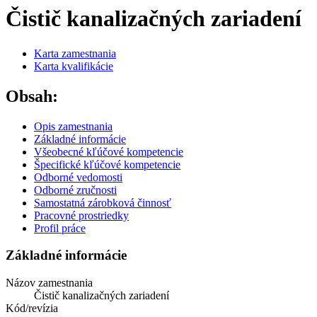
Čistič kanalizačných zariadení
Karta zamestnania
Karta kvalifikácie
Obsah:
Opis zamestnania
Základné informácie
Všeobecné kľúčové kompetencie
Špecifické kľúčové kompetencie
Odborné vedomosti
Odborné zručnosti
Samostatná zárobková činnosť
Pracovné prostriedky
Profil práce
Základné informácie
Názov zamestnania
Čistič kanalizačných zariadení
Kód/revízia