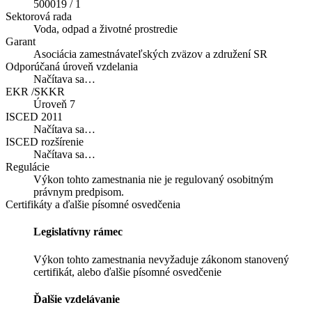
500019 / 1
Sektorová rada
Voda, odpad a životné prostredie
Garant
Asociácia zamestnávateľských zväzov a združení SR
Odporúčaná úroveň vzdelania
Načítava sa…
EKR /SKKR
Úroveň 7
ISCED 2011
Načítava sa…
ISCED rozšírenie
Načítava sa…
Regulácie
Výkon tohto zamestnania nie je regulovaný osobitným
právnym predpisom.
Certifikáty a ďalšie písomné osvedčenia
Legislatívny rámec
Výkon tohto zamestnania nevyžaduje zákonom stanovený
certifikát, alebo ďalšie písomné osvedčenie
Ďalšie vzdelávanie