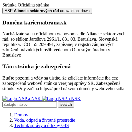
Stránka
Oficiálna stránka
ASR
Aliancie sektorových rád
arrow_drop_down
Doména kariernabrana.sk
Nachádzate sa na oficiálnom webovom sídle Aliancie sektorových
rád, so sídlom Jarošova 2961/1, 831 03, Bratislava, Slovenská
republika, IČO: 55 209 491, zapísanej v registri záujmových
združení právnických osôb vedenom Okresným úradom v
Bratislave
Táto stránka je zabezpečená
Buďte pozorní a vždy sa uistite, že zdieľate informácie iba cez
zabezpečenú webovú stránku verejnej správy SR. Zabezpečená
stránka vždy začína https:// pred názvom domény webového sídla.
search
Domov
Voda, odpad a životné prostredie
Technik správy a údržby GIS