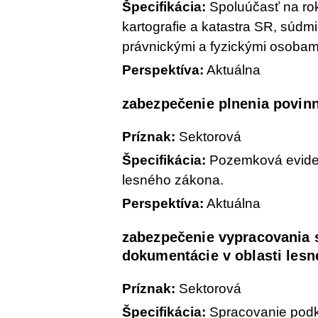
Špecifikácia:
Spoluúčasť na ro
kartografie a katastra SR, súdm
právnickými a fyzickými osobam
Perspektíva:
Aktuálna
zabezpečenie plnenia povinn
Príznak:
Sektorová
Špecifikácia:
Pozemková eviden
lesného zákona.
Perspektíva:
Aktuálna
zabezpečenie vypracovania 
dokumentácie v oblasti les
Príznak:
Sektorová
Špecifikácia:
Spracovanie podk