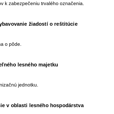
ov k zabezpečeniu trvalého označenia.
bavovanie žiadostí o reštitúcie
a o pôde.
eľného lesného majetku
nizačnú jednotku.
ie v oblasti lesného hospodárstva