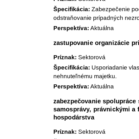
Špecifikácia:
Zabezpečenie pod
odstraňovanie prípadných nezrov
Perspektíva:
Aktuálna
zastupovanie organizácie pr
Príznak:
Sektorová
Špecifikácia:
Usporiadanie vlas
nehnuteľnému majetku.
Perspektíva:
Aktuálna
zabezpečovanie spolupráce s
samosprávy, právnickými a 
hospodárstva
Príznak:
Sektorová