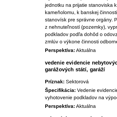
jednotku na prijatie stanoviska 
kameňolomu, k banskej činnost
stanovísk pre správne orgány. 
z nehnuteľností (pozemky), vyp
podkladov podľa dohôd o odovz
zmlúv o výkone činnosti odborn
Perspektíva:
Aktuálna
vedenie evidencie nebytovýc
garážových státí, garáží
Príznak:
Sektorová
Špecifikácia:
Vedenie evidenci
vyhotovenie podkladov na výpo
Perspektíva:
Aktuálna