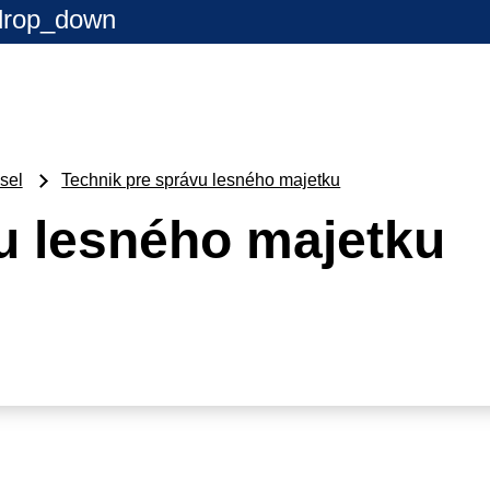
drop_down
sel
Technik pre správu lesného majetku
u lesného majetku