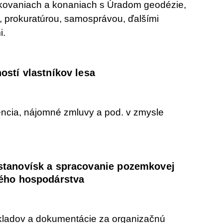
kovaniach a konaniach s Úradom geodézie,
i, prokuratúrou, samosprávou, ďalšími
i.
ostí vlastníkov lesa
cia, nájomné zmluvy a pod. v zmysle
stanovísk a spracovanie pozemkovej
ného hospodárstva
ladov a dokumentácie za organizačnú