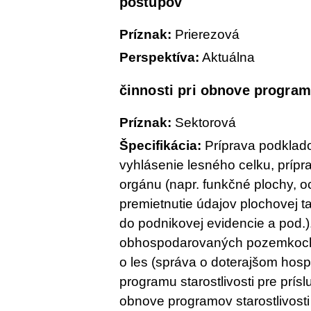
postupov
Príznak:
Prierezová
Perspektíva:
Aktuálna
činnosti pri obnove programo
Príznak:
Sektorová
Špecifikácia:
Príprava podklado
vyhlásenie lesného celku, príp
orgánu (napr. funkčné plochy, o
premietnutie údajov plochovej t
do podnikovej evidencie a pod.)
obhospodarovaných pozemkoch p
o les (správa o doterajšom hos
programu starostlivosti pre prís
obnove programov starostlivosti