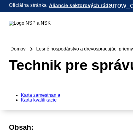
arrow_
Oficiálna stránka
Aliancie sektorových rád
Domov
Lesné hospodárstvo a drevospracujúci priemy
Technik pre správ
Karta zamestnania
Karta kvalifikácie
Obsah: