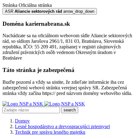
Stránka
Oficiálna stránka
ASR
Aliancie sektorových rád
arrow_drop_down
Doména kariernabrana.sk
Nachádzate sa na oficiálnom webovom sídle Aliancie sektorových
rád, so sídlom Jarošova 2961/1, 831 03, Bratislava, Slovenská
republika, IČO: 55 209 491, zapísanej v registri záujmových
združení právnických osôb vedenom Okresným úradom v
Bratislave
Táto stránka je zabezpečená
Buďte pozorní a vždy sa uistite, že zdieľate informácie iba cez
zabezpečenú webovú stránku verejnej správy SR. Zabezpečená
stránka vždy začína https:// pred názvom domény webového sídla.
search
Domov
Lesné hospodárstvo a drevospracujúci priemysel
Technik pre správu lesného majetku