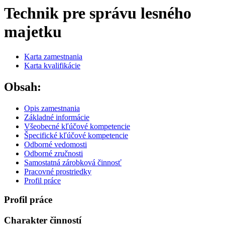
Technik pre správu lesného
majetku
Karta zamestnania
Karta kvalifikácie
Obsah:
Opis zamestnania
Základné informácie
Všeobecné kľúčové kompetencie
Špecifické kľúčové kompetencie
Odborné vedomosti
Odborné zručnosti
Samostatná zárobková činnosť
Pracovné prostriedky
Profil práce
Profil práce
Charakter činností