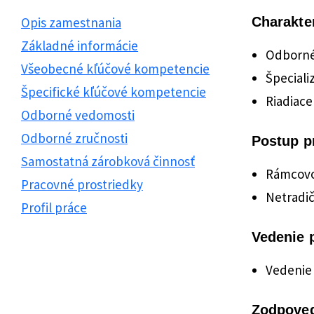
Opis zamestnania
Charakter
Základné informácie
Odborné
Všeobecné kľúčové kompetencie
Špeciali
Špecifické kľúčové kompetencie
Riadiace
Odborné vedomosti
Odborné zručnosti
Postup p
Samostatná zárobková činnosť
Rámcovo
Pracovné prostriedky
Netradič
Profil práce
Vedenie 
Vedenie 
Zodpoved