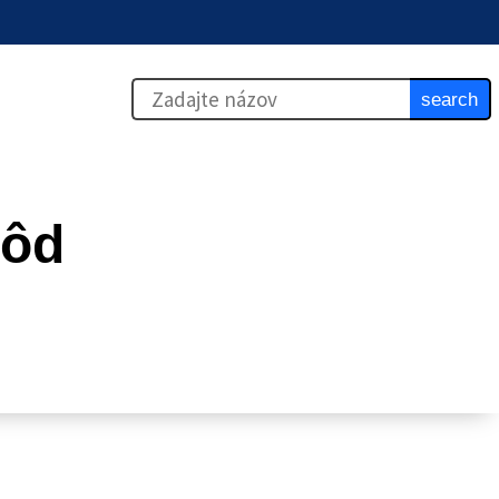
search
vôd