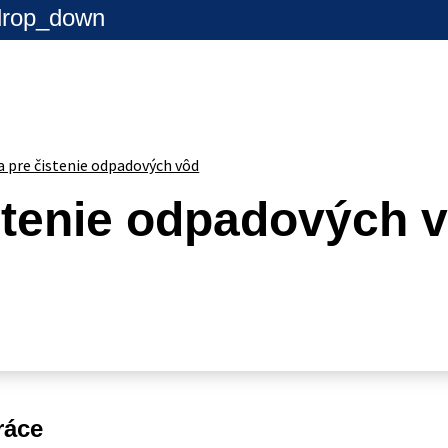
drop_down
a pre čistenie odpadových vôd
istenie odpadových 
ráce