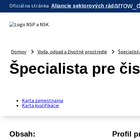
arrow_
Oficiálna stránka
Aliancie sektorových rád
Domov
Voda, odpad a životné prostredie
Špecialist
Špecialista pre č
Karta zamestnania
Karta kvalifikácie
Obsah:
Profil p