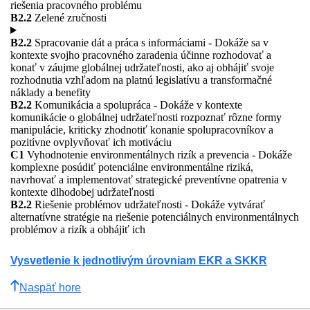
riešenia pracovného problému
B2.2
Zelené zručnosti
B2.2
Spracovanie dát a práca s informáciami - Dokáže sa v
kontexte svojho pracovného zaradenia účinne rozhodovať a
konať v záujme globálnej udržateľnosti, ako aj obhájiť svoje
rozhodnutia vzhľadom na platnú legislatívu a transformačné
náklady a benefity
B2.2
Komunikácia a spolupráca - Dokáže v kontexte
komunikácie o globálnej udržateľnosti rozpoznať rôzne formy
manipulácie, kriticky zhodnotiť konanie spolupracovníkov a
pozitívne ovplyvňovať ich motiváciu
C1
Vyhodnotenie environmentálnych rizík a prevencia - Dokáže
komplexne posúdiť potenciálne environmentálne riziká,
navrhovať a implementovať strategické preventívne opatrenia v
kontexte dlhodobej udržateľnosti
B2.2
Riešenie problémov udržateľnosti - Dokáže vytvárať
alternatívne stratégie na riešenie potenciálnych environmentálnych
problémov a rizík a obhájiť ich
Vysvetlenie k jednotlivým úrovniam EKR a SKKR
Naspäť hore