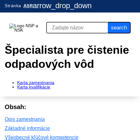
arrow_drop_down
Stránka
ASR
search
Špecialista pre čistenie
odpadových vôd
Karta zamestnania
Karta kvalifikácie
Obsah:
Opis zamestnania
Základné informácie
Všeobecné kľúčové kompetencie