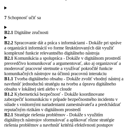
7
Schopnosť učiť sa
B2.1
Digitálne zručnosti
B2.2
Spracovanie dát a práca s informáciami - Dokáže pri správe
a organizácii informácií vo forme štruktúrovaných dát využiť
komplexné funkcie relevantného digitálneho nástroja
B2.1
Komunikácia a spolupráca - Dokáže v digitálnom prostredí
presvedčivo komunikovať a argumentovať, ako aj organizovať a
moderovať pracovné stretnutie a využívať pokročilé funkcie
komunikačných nástrojov na účinnú pracovnú interakciu
B1.1
Tvorba digitálneho obsahu - Dokáže zvoliť vhodný nástroj a
navrhnúť jednoduchú stratégiu na tvorbu a úpravu digitálneho
obsahu v lokálnej sieti alebo v cloude
B1.2
Kybernetická bezpečnosť - Dokáže koordinovane
zabezpečiť komunikáciu v prípade bezpečnostného incidentu v
súlade s vnútornými nariadeniami zamestnávateľa a predchádzať
reputačným rizikám v digitálnom prostredí
B2.1
Stratégie riešenia problémov - Dokáže s využitím
digitálnych nástrojov sformulovať a aplikovať rôzne stratégie
riešenia problémov a navrhnúť kritériá efektívnosti postupov