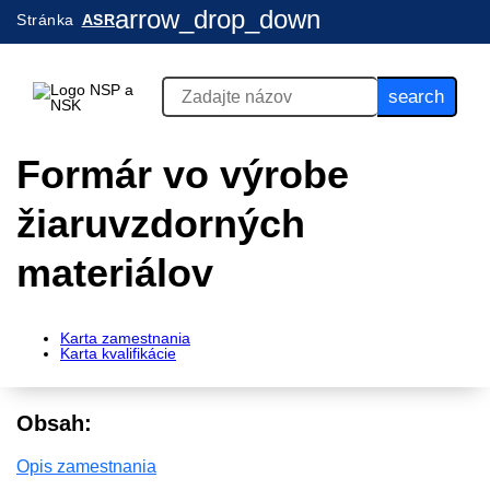
arrow_drop_down
Stránka
ASR
search
Formár vo výrobe
žiaruvzdorných
materiálov
Karta zamestnania
Karta kvalifikácie
Obsah:
Opis zamestnania