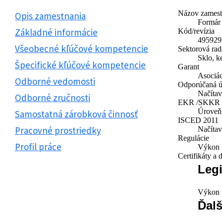
Názov zamest
Opis zamestnania
Formár 
Základné informácie
Kód/revízia
495929 
Všeobecné kľúčové kompetencie
Sektorová rad
Sklo, k
Špecifické kľúčové kompetencie
Garant
Asociác
Odborné vedomosti
Odporúčaná ú
Načíta
Odborné zručnosti
EKR /SKKR
Úroveň
Samostatná zárobková činnosť
ISCED 2011
Pracovné prostriedky
Načíta
Regulácie
Profil práce
Výkon t
Certifikáty a
Legi
Výkon t
Ďalš