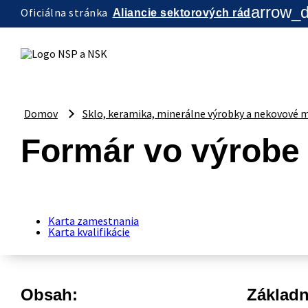
arrow_
Oficiálna stránka
Aliancie sektorových rád
Domov
Sklo, keramika, minerálne výrobky a nekovové m
Formár vo výrobe 
Karta zamestnania
Karta kvalifikácie
Obsah:
Základn