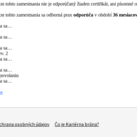
n tohto zamestnania nie je odporúčaný žiaden certifikát, ani písomné 
n tohto zamestnania sa odborná prax
odporúča
v období
36 mesiaco
va sa…
va sa…
va sa…
v. 2
va sa…
va sa…
 povolaniu
va sa…
re
chrana osobných údajov
Čo je Kariérna brána?