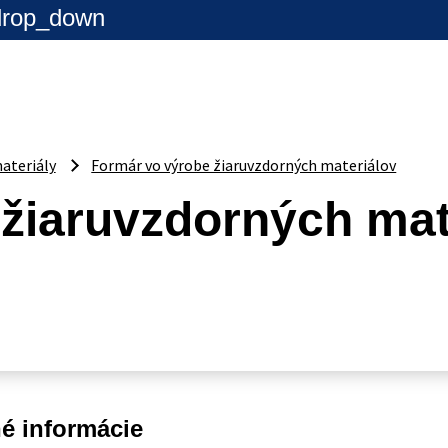
drop_down
ateriály
Formár vo výrobe žiaruvzdorných materiálov
žiaruvzdorných mat
é informácie