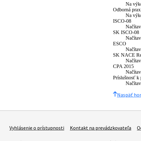
Na výko
Odborná prax
Na výko
ISCO-08
Načíta
SK ISCO-08
Načíta
ESCO
Načíta
SK NACE Re
Načíta
CPA 2015
Načíta
Príslušnosť k
Načíta
Naspäť ho
Vyhlásenie o prístupnosti
Kontakt na prevádzkovateľa
O