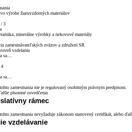
nania
vo výrobe žiaruvzdorných materiálov
/ 3
a
eramika, minerálne výrobky a nekovové materiály
ia zamestnávateľských zväzov a združení SR
roveň vzdelania
va sa…
 4
va sa…
ohto zamestnania nie je regulovaný osobitným právnym predpisom.
 ďalšie písomné osvedčenia
slatívny rámec
ohto zamestnania nevyžaduje zákonom stanovený certifikát, alebo ďal
ie vzdelávanie