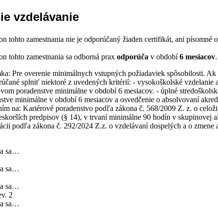
ie vzdelávanie
n tohto zamestnania nie je odporúčaný žiaden certifikát, ani písomné 
n tohto zamestnania sa odborná prax
odporúča
v období
6 mesiacov
.
a: Pre overenie minimálnych vstupných požiadaviek spôsobilosti. Ak st
rúčané splniť niektoré z uvedených kritérií: - vysokoškolské vzdelanie
vom poradenstve minimálne v období 6 mesiacov. - úplné stredoškolsk
stve minimálne v období 6 mesiacov a osvedčenie o absolvovaní akred
ím na: Kariérové poradenstvo podľa zákona č. 568/2009 Z. z. o celož
eskorších predpisov (§ 14), v trvaní minimálne 90 hodín v skupinovej al
kácii podľa zákona č. 292/2024 Z.z. o vzdelávaní dospelých a o zmene 
va sa…
va sa…
va sa…
v. 2
va sa…