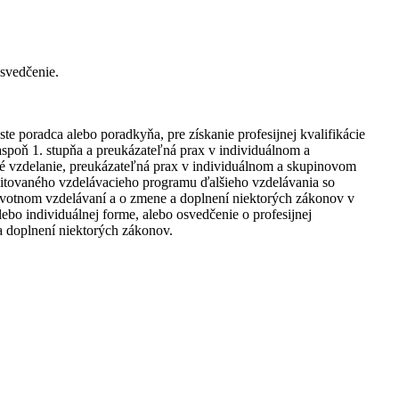
osvedčenie.
e poradca alebo poradkyňa, pre získanie profesijnej kvalifikácie
 aspoň 1. stupňa a preukázateľná prax v individuálnom a
é vzdelanie, preukázateľná prax v individuálnom a skupinovom
itovaného vzdelávacieho programu ďalšieho vzdelávania so
ivotnom vzdelávaní a o zmene a doplnení niektorých zákonov v
ebo individuálnej forme, alebo osvedčenie o profesijnej
a doplnení niektorých zákonov.