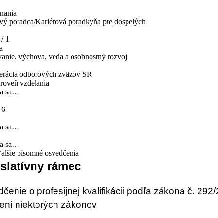
nania
vý poradca/Kariérová poradkyňa pre dospelých
/ 1
a
anie, výchova, veda a osobnostný rozvoj
erácia odborových zväzov SR
roveň vzdelania
va sa…
 6
va sa…
va sa…
 ďalšie písomné osvedčenia
slatívny rámec
čenie o profesijnej kvalifikácii podľa zákona č. 29
ení niektorých zákonov