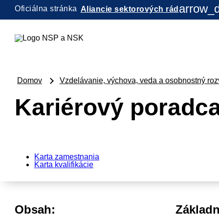
arrow_
Oficiálna stránka
Aliancie sektorových rád
Domov
Vzdelávanie, výchova, veda a osobnostný roz
Kariérový poradca
Karta zamestnania
Karta kvalifikácie
Obsah:
Základn