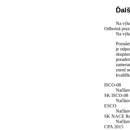
Ďalš
Na výko
Odborná prax
Na výko
Poznámk
je odpo
skupino
poraden
zameran
znení n
kvalifi
ISCO-08
Načíta
SK ISCO-08
Načíta
ESCO
Načíta
SK NACE Re
Načíta
CPA 2015