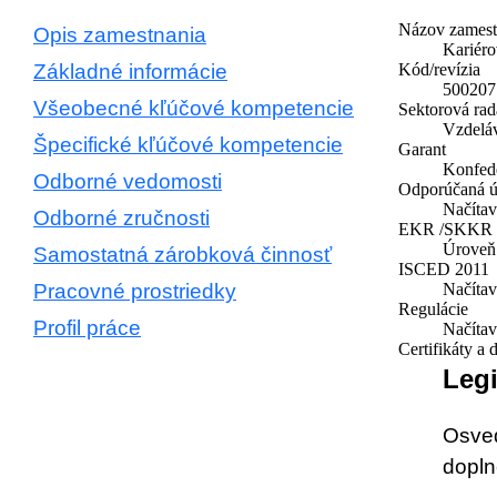
Názov zamest
Opis zamestnania
Kariéro
Základné informácie
Kód/revízia
500207 
Všeobecné kľúčové kompetencie
Sektorová rad
Vzdeláv
Špecifické kľúčové kompetencie
Garant
Konfed
Odborné vedomosti
Odporúčaná ú
Načíta
Odborné zručnosti
EKR /SKKR
Úroveň
Samostatná zárobková činnosť
ISCED 2011
Pracovné prostriedky
Načíta
Regulácie
Profil práce
Načíta
Certifikáty a
Legi
Osved
dopln